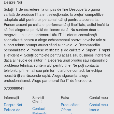
Despre Noi
Soluții IT de încredere, la un pas de tine Descoperă o gamă
variată de produse IT atent selecționate, la prețuri competitive,
adaptate atât pentru uz personal, cât și pentru afacerea ta.
Punem accent pe calitate, performanță și fiabilitate, astfel încât tu
să faci alegerea potrivită de fiecare dată. Nu suntem doar un
magazin – suntem partenerul tău IT. Îți oferim consultanță
specializată pentru a alege echipamentul potrivit nevoilor tale și
suport tehnic prompt atunci când ai nevoie. ✔ Recomandări
personalizate ✔ Produse verificate și de calitate ✔ Suport IT rapid
și eficient ✔ Soluții complete pentru acasă sau business Indiferent
dacă ai nevoie de ajutor în alegerea unui produs sau întâmpini o
problemă tehnică, suntem aici pentru tine. Ne poți contacta
telefonic, prin email sau prin formularul de contact, iar echipa
noastră îți va răspunde rapid. Alege siguranța, alege
profesionalismul. Alege partenerul tău IT de încredere.
0733088041
Informaţii
Servicii
Extra
Contul meu
Clienţi
Despre Noi
Producători
Contul meu
Contact
Politica de
Oferte
Istoric
Returnări