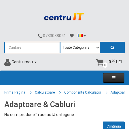
0733088041
,00
Contul meu
0
LEI
0
Prima Pagina
Calculatoare
Componente Calculator
Adaptoare &
Adaptoare & Cabluri
Nu sunt produse în această categorie.
Continuă