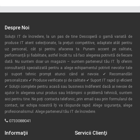
Despre Noi
Soluții IT de încredere, la un pas de tine Descoperă o gamă variată de
produse IT atent selecționate, la prețuri competitive, adaptate atât pentru
uz personal, cât și pentru afacerea ta. Punem accent pe calitate,
performanță și fiabilitate, astfel încât tu să faci alegerea potrivită de fiecare
dată. Nu suntem doar un magazin – suntem partenerul tău IT. Îți oferim
consultanță specializată pentru a alege echipamentul potrivit nevoilor tale
și suport tehnic prompt atunci când ai nevoie. ✔ Recomandări
personalizate ✔ Produse verificate și de calitate ✔ Suport IT rapid și eficient
✔ Soluții complete pentru acasă sau business Indiferent dacă ai nevoie de
ajutor în alegerea unui produs sau întâmpini o problemă tehnică, suntem
aici pentru tine. Ne poți contacta telefonic, prin email sau prin formularul de
contact, iar echipa noastră îți va răspunde rapid. Alege siguranța, alege
profesionalismul. Alege partenerul tău IT de încredere.
0733088041
Informaţii
Servicii Clienţi