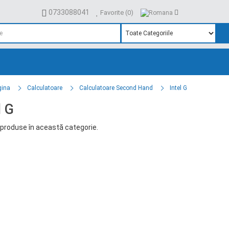
0733088041
Favorite (0)
gina
Calculatoare
Calculatoare Second Hand
Intel G
l G
produse în această categorie.