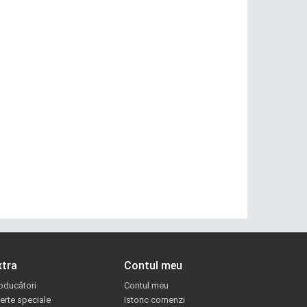
xtra
Contul meu
oducători
Contul meu
erte speciale
Istoric comenzi