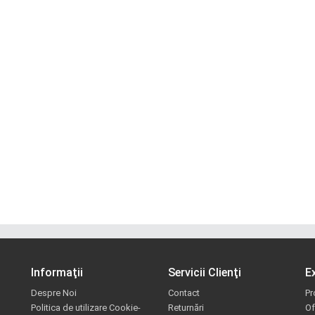
Informaţii
Servicii Clienţi
E
Despre Noi
Contact
Pr
Politica de utilizare Cookie-
Returnări
Of