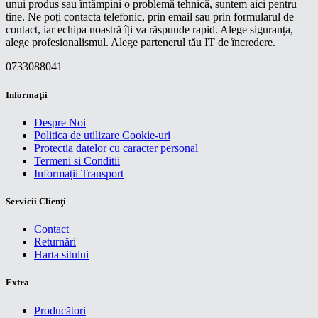
unui produs sau întâmpini o problemă tehnică, suntem aici pentru
tine. Ne poți contacta telefonic, prin email sau prin formularul de
contact, iar echipa noastră îți va răspunde rapid. Alege siguranța,
alege profesionalismul. Alege partenerul tău IT de încredere.
0733088041
Informaţii
Despre Noi
Politica de utilizare Cookie-uri
Protectia datelor cu caracter personal
Termeni si Conditii
Informații Transport
Servicii Clienţi
Contact
Returnări
Harta sitului
Extra
Producători