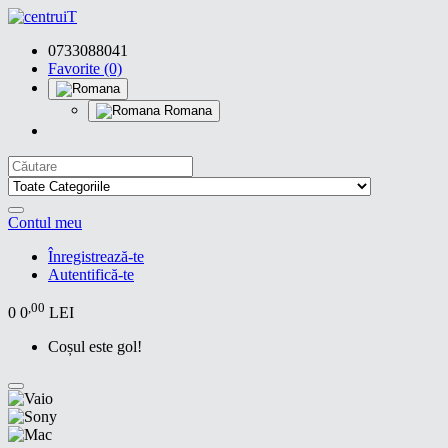
0733088041
Favorite (0)
Romana
Contul meu
Înregistrează-te
Autentifică-te
,00
0
0
LEI
Coșul este gol!