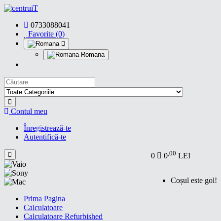
0733088041
Favorite (0)
Romana
Contul meu
Înregistrează-te
Autentifică-te
,00
0
0
LEI
Coșul este gol!
Prima Pagina
Calculatoare
Calculatoare Refurbished