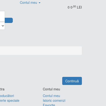
Contul meu
,00
0
0
LEI
Continuă
tra
Contul meu
oducători
Contul meu
erte speciale
Istoric comenzi
Favorite