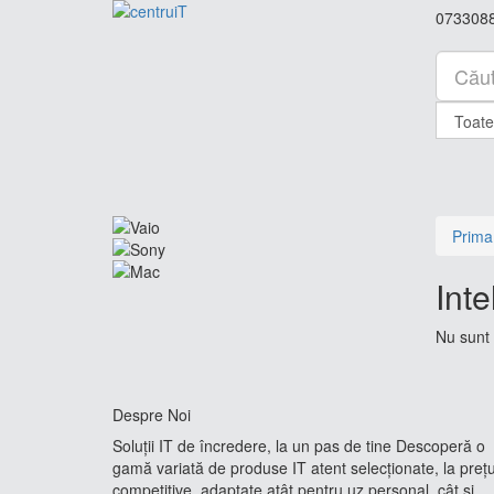
073308
Prima
Inte
Nu sunt 
Despre Noi
Soluții IT de încredere, la un pas de tine Descoperă o
gamă variată de produse IT atent selecționate, la prețu
competitive, adaptate atât pentru uz personal, cât și