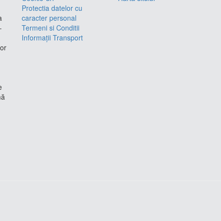
Protectia datelor cu
a
caracter personal
–
Termeni si Conditii
Informații Transport
lor
e
mă