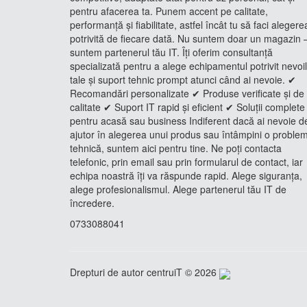
pentru afacerea ta. Punem accent pe calitate,
performanță și fiabilitate, astfel încât tu să faci alegere
potrivită de fiecare dată. Nu suntem doar un magazin 
suntem partenerul tău IT. Îți oferim consultanță
specializată pentru a alege echipamentul potrivit nevoi
tale și suport tehnic prompt atunci când ai nevoie. ✔
Recomandări personalizate ✔ Produse verificate și de
calitate ✔ Suport IT rapid și eficient ✔ Soluții complete
pentru acasă sau business Indiferent dacă ai nevoie d
ajutor în alegerea unui produs sau întâmpini o proble
tehnică, suntem aici pentru tine. Ne poți contacta
telefonic, prin email sau prin formularul de contact, iar
echipa noastră îți va răspunde rapid. Alege siguranța,
alege profesionalismul. Alege partenerul tău IT de
încredere.
0733088041
Drepturi de autor centruiT © 2026