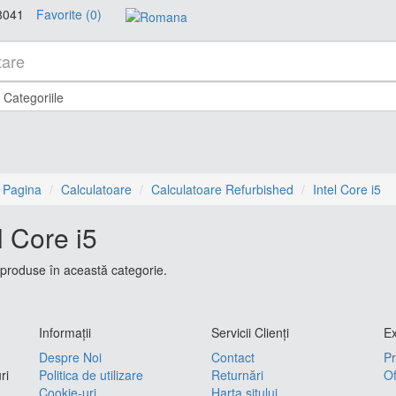
8041
Favorite (0)
 Pagina
Calculatoare
Calculatoare Refurbished
Intel Core i5
l Core i5
produse în această categorie.
Informaţii
Servicii Clienţi
Ex
Despre Noi
Contact
Pr
ri
Politica de utilizare
Returnări
Of
Cookie-uri
Harta sitului