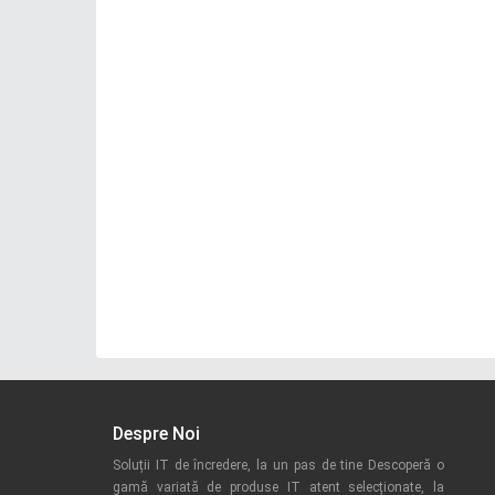
Despre Noi
Soluții IT de încredere, la un pas de tine Descoperă o
gamă variată de produse IT atent selecționate, la