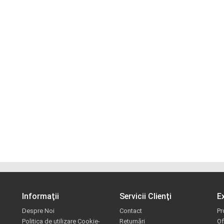
Informaţii
Servicii Clienţi
E
Despre Noi
Contact
Pr
Politica de utilizare Cookie-
Returnări
Of