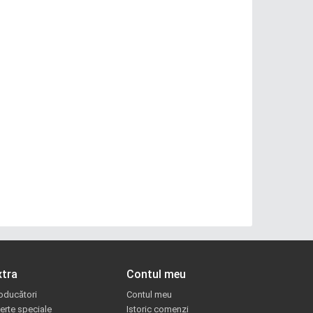
xtra
Contul meu
oducători
Contul meu
erte speciale
Istoric comenzi