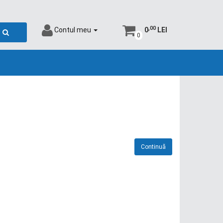
,00
Contul meu
0
LEI
0
Continuă