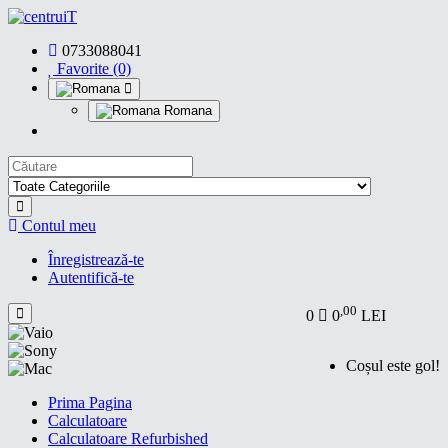
0733088041
Favorite (0)
Romana
Contul meu
Înregistrează-te
Autentifică-te
,00
0
0
LEI
Coșul este gol!
Prima Pagina
Calculatoare
Calculatoare Refurbished