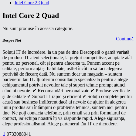
Intel Core 2 Quad
Intel Core 2 Quad
Nu sunt produse în această categorie.
Continuă
Despre Noi
Soluții IT de încredere, la un pas de tine Descoperă o gamă variată
de produse IT atent selecționate, la prețuri competitive, adaptate atât
pentru uz personal, cât și pentru afacerea ta. Punem accent pe
calitate, performanță și fiabilitate, astfel încât tu să faci alegerea
potrivită de fiecare dată. Nu suntem doar un magazin – suntem
partenerul tău IT. Îți oferim consultanță specializată pentru a alege
echipamentul potrivit nevoilor tale și suport tehnic prompt atunci
când ai nevoie. ✔ Recomandări personalizate ✔ Produse verificate
și de calitate ✔ Suport IT rapid și eficient ✔ Soluții complete pentru
acasă sau business Indiferent dacă ai nevoie de ajutor în alegerea
unui produs sau întâmpini o problemă tehnică, suntem aici pentru
tine. Ne poți contacta telefonic, prin email sau prin formularul de
contact, iar echipa noastră îți va răspunde rapid. Alege siguranța,
alege profesionalismul. Alege partenerul tău IT de încredere.
0733088041