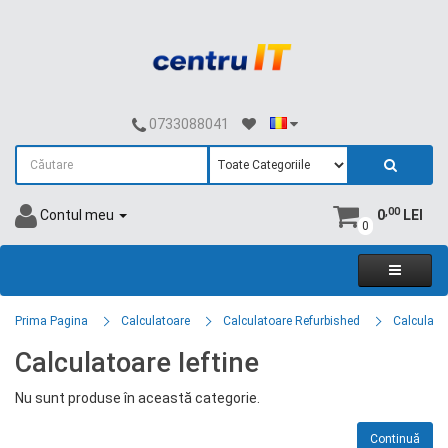
0733088041
,00
Contul meu
0
LEI
0
Prima Pagina
Calculatoare
Calculatoare Refurbished
Calculatoa
Calculatoare Ieftine
Nu sunt produse în această categorie.
Continuă