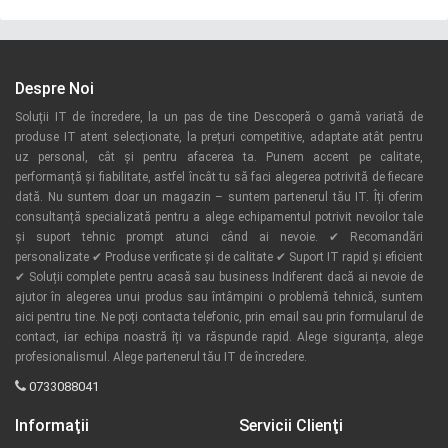
Despre Noi
Soluții IT de încredere, la un pas de tine Descoperă o gamă variată de
produse IT atent selecționate, la prețuri competitive, adaptate atât pentru
uz personal, cât și pentru afacerea ta. Punem accent pe calitate,
performanță și fiabilitate, astfel încât tu să faci alegerea potrivită de fiecare
dată. Nu suntem doar un magazin – suntem partenerul tău IT. Îți oferim
consultanță specializată pentru a alege echipamentul potrivit nevoilor tale
și suport tehnic prompt atunci când ai nevoie. ✔ Recomandări
personalizate ✔ Produse verificate și de calitate ✔ Suport IT rapid și eficient
✔ Soluții complete pentru acasă sau business Indiferent dacă ai nevoie de
ajutor în alegerea unui produs sau întâmpini o problemă tehnică, suntem
aici pentru tine. Ne poți contacta telefonic, prin email sau prin formularul de
contact, iar echipa noastră îți va răspunde rapid. Alege siguranța, alege
profesionalismul. Alege partenerul tău IT de încredere.
0733088041
Informaţii
Servicii Clienţi