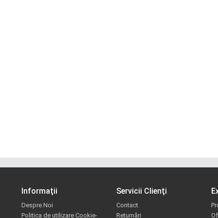
Informaţii
Servicii Clienţi
E
Despre Noi
Contact
Pr
Politica de utilizare Cookie-
Returnări
Of