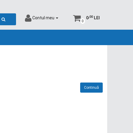
,00
Contul meu
0
LEI
0
Continuă