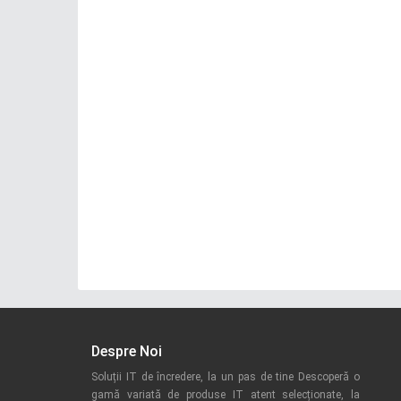
Despre Noi
Soluții IT de încredere, la un pas de tine Descoperă o
gamă variată de produse IT atent selecționate, la