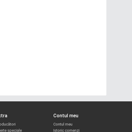
xtra
Contul meu
oducători
Contul meu
erte speciale
Istoric comenzi