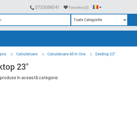
0733088041
Favorite (0)
gina
Calculatoare
Calculatoare All In One
Desktop 23"
top 23"
produse în această categorie.