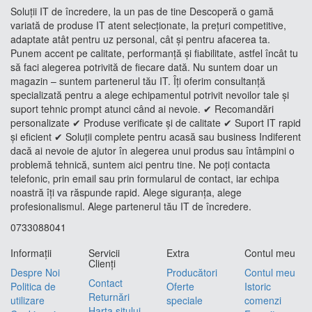
Soluții IT de încredere, la un pas de tine Descoperă o gamă
variată de produse IT atent selecționate, la prețuri competitive,
adaptate atât pentru uz personal, cât și pentru afacerea ta.
Punem accent pe calitate, performanță și fiabilitate, astfel încât tu
să faci alegerea potrivită de fiecare dată. Nu suntem doar un
magazin – suntem partenerul tău IT. Îți oferim consultanță
specializată pentru a alege echipamentul potrivit nevoilor tale și
suport tehnic prompt atunci când ai nevoie. ✔ Recomandări
personalizate ✔ Produse verificate și de calitate ✔ Suport IT rapid
și eficient ✔ Soluții complete pentru acasă sau business Indiferent
dacă ai nevoie de ajutor în alegerea unui produs sau întâmpini o
problemă tehnică, suntem aici pentru tine. Ne poți contacta
telefonic, prin email sau prin formularul de contact, iar echipa
noastră îți va răspunde rapid. Alege siguranța, alege
profesionalismul. Alege partenerul tău IT de încredere.
0733088041
Informaţii
Servicii
Extra
Contul meu
Clienţi
Despre Noi
Producători
Contul meu
Contact
Politica de
Oferte
Istoric
Returnări
utilizare
speciale
comenzi
Harta sitului