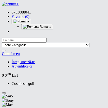
0733088041
Favorite (0)
Romana
Contul meu
Înregistrează-te
Autentifică-te
,00
0
0
LEI
Coșul este gol!