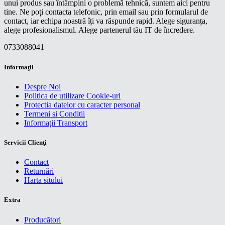
unui produs sau întâmpini o problemă tehnică, suntem aici pentru
tine. Ne poți contacta telefonic, prin email sau prin formularul de
contact, iar echipa noastră îți va răspunde rapid. Alege siguranța,
alege profesionalismul. Alege partenerul tău IT de încredere.
0733088041
Informaţii
Despre Noi
Politica de utilizare Cookie-uri
Protectia datelor cu caracter personal
Termeni si Conditii
Informații Transport
Servicii Clienţi
Contact
Returnări
Harta sitului
Extra
Producători