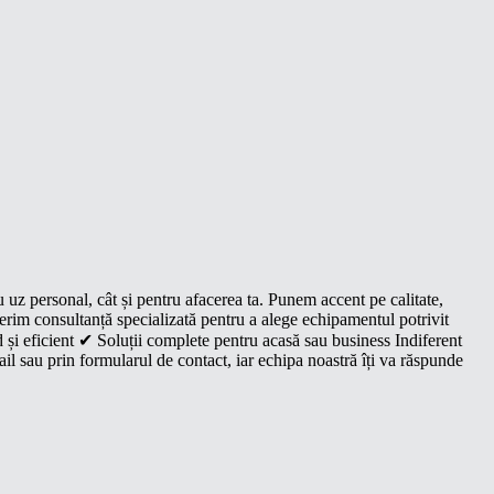
u uz personal, cât și pentru afacerea ta. Punem accent pe calitate,
oferim consultanță specializată pentru a alege echipamentul potrivit
 și eficient ✔ Soluții complete pentru acasă sau business Indiferent
il sau prin formularul de contact, iar echipa noastră îți va răspunde