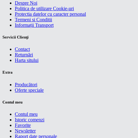
Despre Noi
Politica de utilizare Cookie-uri
Protectia datelor cu caracter personal
Termeni si Conditii
Informații Transport
Servicii Clienţi
Contact
Returnări
Harta sitului
Extra
Producători
Oferte speciale
Contul meu
Contul meu
Istoric comenzi
Favorite
Newsletter
Raport date personale