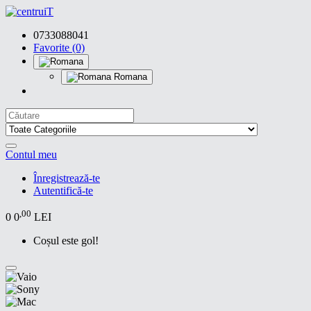
0733088041
Favorite (0)
Romana
Contul meu
Înregistrează-te
Autentifică-te
,00
0
0
LEI
Coșul este gol!