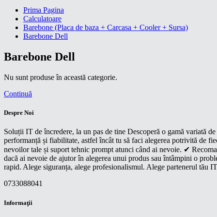
Prima Pagina
Calculatoare
Barebone (Placa de baza + Carcasa + Cooler + Sursa)
Barebone Dell
Barebone Dell
Nu sunt produse în această categorie.
Continuă
Despre Noi
Soluții IT de încredere, la un pas de tine Descoperă o gamă variată de p
performanță și fiabilitate, astfel încât tu să faci alegerea potrivită d
nevoilor tale și suport tehnic prompt atunci când ai nevoie. ✔ Recoman
dacă ai nevoie de ajutor în alegerea unui produs sau întâmpini o proble
rapid. Alege siguranța, alege profesionalismul. Alege partenerul tău IT
0733088041
Informaţii