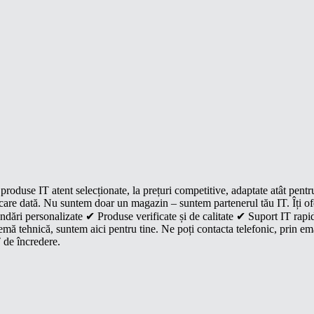
roduse IT atent selecționate, la prețuri competitive, adaptate atât pentr
e fiecare dată. Nu suntem doar un magazin – suntem partenerul tău IT. Îți 
dări personalizate ✔ Produse verificate și de calitate ✔ Suport IT rapid
mă tehnică, suntem aici pentru tine. Ne poți contacta telefonic, prin ema
 de încredere.