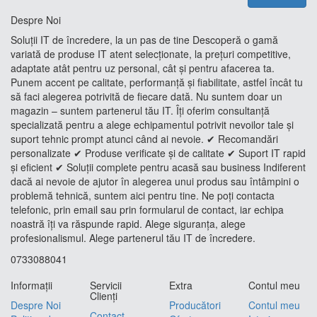
Despre Noi
Soluții IT de încredere, la un pas de tine Descoperă o gamă
variată de produse IT atent selecționate, la prețuri competitive,
adaptate atât pentru uz personal, cât și pentru afacerea ta.
Punem accent pe calitate, performanță și fiabilitate, astfel încât tu
să faci alegerea potrivită de fiecare dată. Nu suntem doar un
magazin – suntem partenerul tău IT. Îți oferim consultanță
specializată pentru a alege echipamentul potrivit nevoilor tale și
suport tehnic prompt atunci când ai nevoie. ✔ Recomandări
personalizate ✔ Produse verificate și de calitate ✔ Suport IT rapid
și eficient ✔ Soluții complete pentru acasă sau business Indiferent
dacă ai nevoie de ajutor în alegerea unui produs sau întâmpini o
problemă tehnică, suntem aici pentru tine. Ne poți contacta
telefonic, prin email sau prin formularul de contact, iar echipa
noastră îți va răspunde rapid. Alege siguranța, alege
profesionalismul. Alege partenerul tău IT de încredere.
0733088041
Informaţii
Servicii
Extra
Contul meu
Clienţi
Despre Noi
Producători
Contul meu
Contact