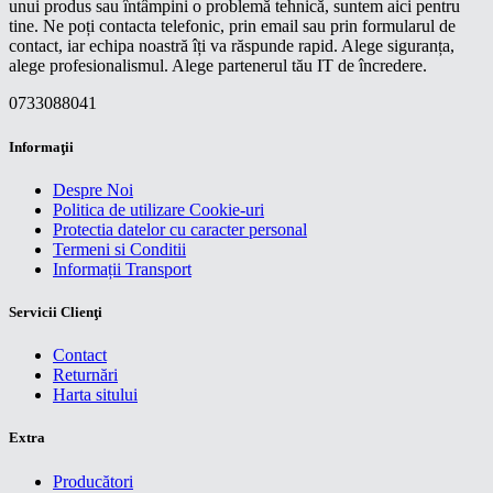
unui produs sau întâmpini o problemă tehnică, suntem aici pentru
tine. Ne poți contacta telefonic, prin email sau prin formularul de
contact, iar echipa noastră îți va răspunde rapid. Alege siguranța,
alege profesionalismul. Alege partenerul tău IT de încredere.
0733088041
Informaţii
Despre Noi
Politica de utilizare Cookie-uri
Protectia datelor cu caracter personal
Termeni si Conditii
Informații Transport
Servicii Clienţi
Contact
Returnări
Harta sitului
Extra
Producători