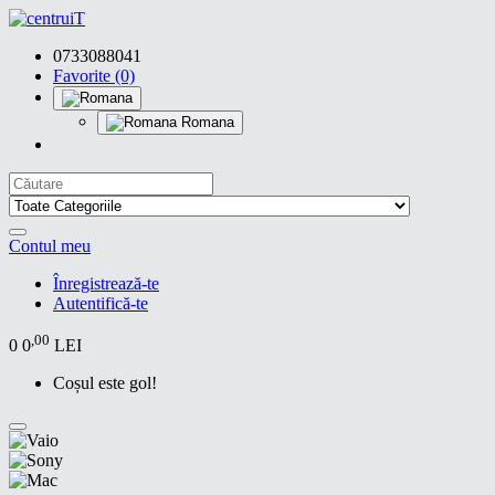
0733088041
Favorite (0)
Romana
Contul meu
Înregistrează-te
Autentifică-te
,00
0
0
LEI
Coșul este gol!