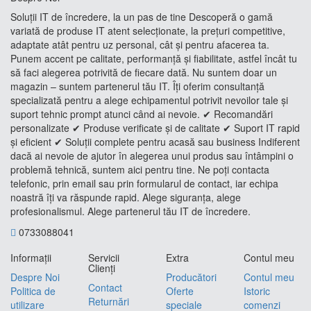
Soluții IT de încredere, la un pas de tine Descoperă o gamă
variată de produse IT atent selecționate, la prețuri competitive,
adaptate atât pentru uz personal, cât și pentru afacerea ta.
Punem accent pe calitate, performanță și fiabilitate, astfel încât tu
să faci alegerea potrivită de fiecare dată. Nu suntem doar un
magazin – suntem partenerul tău IT. Îți oferim consultanță
specializată pentru a alege echipamentul potrivit nevoilor tale și
suport tehnic prompt atunci când ai nevoie. ✔ Recomandări
personalizate ✔ Produse verificate și de calitate ✔ Suport IT rapid
și eficient ✔ Soluții complete pentru acasă sau business Indiferent
dacă ai nevoie de ajutor în alegerea unui produs sau întâmpini o
problemă tehnică, suntem aici pentru tine. Ne poți contacta
telefonic, prin email sau prin formularul de contact, iar echipa
noastră îți va răspunde rapid. Alege siguranța, alege
profesionalismul. Alege partenerul tău IT de încredere.
0733088041
Informaţii
Servicii
Extra
Contul meu
Clienţi
Despre Noi
Producători
Contul meu
Contact
Politica de
Oferte
Istoric
Returnări
utilizare
speciale
comenzi