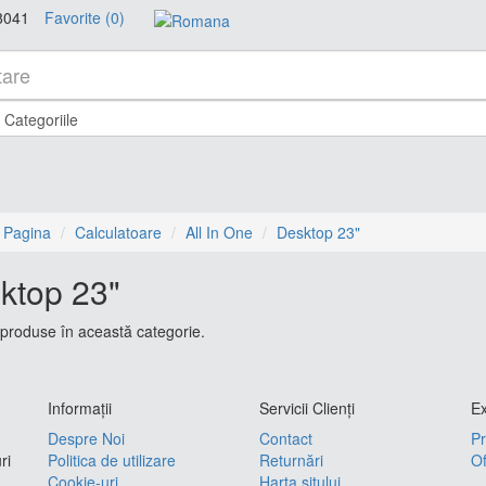
8041
Favorite (0)
 Pagina
Calculatoare
All In One
Desktop 23"
ktop 23"
produse în această categorie.
Informaţii
Servicii Clienţi
Ex
Despre Noi
Contact
Pr
ri
Politica de utilizare
Returnări
Of
Cookie-uri
Harta sitului