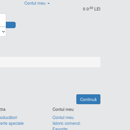
Contul meu
,00
0
0
LEI
Continuă
tra
Contul meu
oducători
Contul meu
erte speciale
Istoric comenzi
Favorite