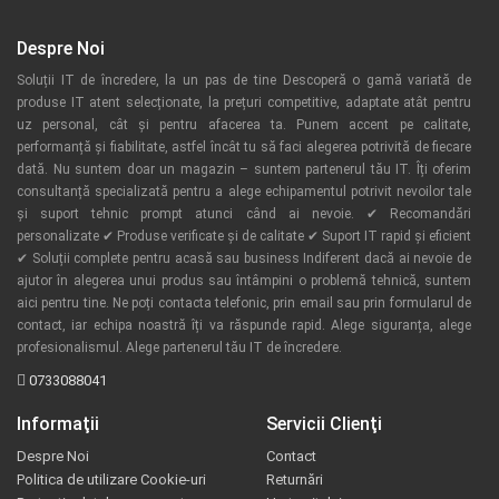
Despre Noi
Soluții IT de încredere, la un pas de tine Descoperă o gamă variată de
produse IT atent selecționate, la prețuri competitive, adaptate atât pentru
uz personal, cât și pentru afacerea ta. Punem accent pe calitate,
performanță și fiabilitate, astfel încât tu să faci alegerea potrivită de fiecare
dată. Nu suntem doar un magazin – suntem partenerul tău IT. Îți oferim
consultanță specializată pentru a alege echipamentul potrivit nevoilor tale
și suport tehnic prompt atunci când ai nevoie. ✔ Recomandări
personalizate ✔ Produse verificate și de calitate ✔ Suport IT rapid și eficient
✔ Soluții complete pentru acasă sau business Indiferent dacă ai nevoie de
ajutor în alegerea unui produs sau întâmpini o problemă tehnică, suntem
aici pentru tine. Ne poți contacta telefonic, prin email sau prin formularul de
contact, iar echipa noastră îți va răspunde rapid. Alege siguranța, alege
profesionalismul. Alege partenerul tău IT de încredere.
0733088041
Informaţii
Servicii Clienţi
Despre Noi
Contact
Politica de utilizare Cookie-uri
Returnări