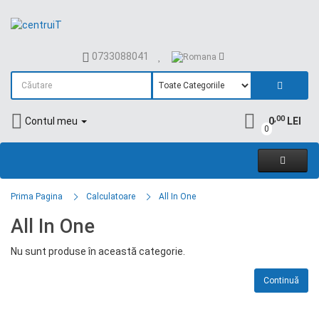
0733088041
,00
Contul meu
0
LEI
0
Prima Pagina
Calculatoare
All In One
All In One
Nu sunt produse în această categorie.
Continuă