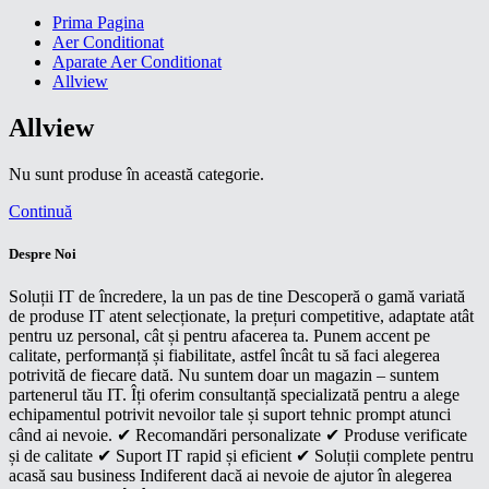
Prima Pagina
Aer Conditionat
Aparate Aer Conditionat
Allview
Allview
Nu sunt produse în această categorie.
Continuă
Despre Noi
Soluții IT de încredere, la un pas de tine Descoperă o gamă variată
de produse IT atent selecționate, la prețuri competitive, adaptate atât
pentru uz personal, cât și pentru afacerea ta. Punem accent pe
calitate, performanță și fiabilitate, astfel încât tu să faci alegerea
potrivită de fiecare dată. Nu suntem doar un magazin – suntem
partenerul tău IT. Îți oferim consultanță specializată pentru a alege
echipamentul potrivit nevoilor tale și suport tehnic prompt atunci
când ai nevoie. ✔ Recomandări personalizate ✔ Produse verificate
și de calitate ✔ Suport IT rapid și eficient ✔ Soluții complete pentru
acasă sau business Indiferent dacă ai nevoie de ajutor în alegerea