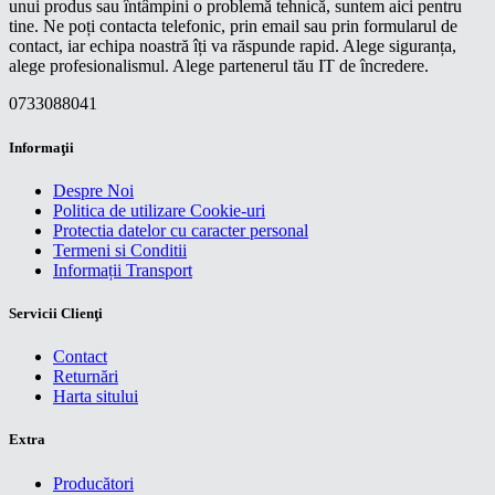
unui produs sau întâmpini o problemă tehnică, suntem aici pentru
tine. Ne poți contacta telefonic, prin email sau prin formularul de
contact, iar echipa noastră îți va răspunde rapid. Alege siguranța,
alege profesionalismul. Alege partenerul tău IT de încredere.
0733088041
Informaţii
Despre Noi
Politica de utilizare Cookie-uri
Protectia datelor cu caracter personal
Termeni si Conditii
Informații Transport
Servicii Clienţi
Contact
Returnări
Harta sitului
Extra
Producători