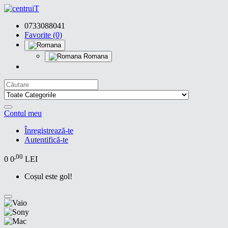
0733088041
Favorite (0)
Romana
Contul meu
Înregistrează-te
Autentifică-te
,00
0
0
LEI
Coșul este gol!