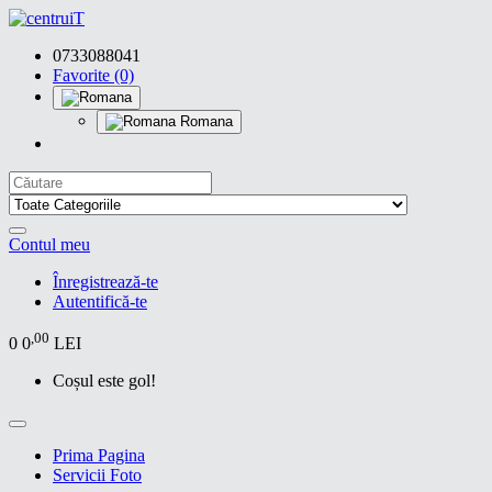
0733088041
Favorite (0)
Romana
Contul meu
Înregistrează-te
Autentifică-te
,00
0
0
LEI
Coșul este gol!
Prima Pagina
Servicii Foto