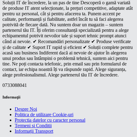
Soluții IT de încredere, la un pas de tine Descoperă o gamă variată
de produse IT atent selecționate, la prețuri competitive, adaptate atât
pentru uz personal, cât și pentru afacerea ta. Punem accent pe
calitate, performanță și fiabilitate, astfel încât tu să faci alegerea
potrivită de fiecare dată. Nu suntem doar un magazin – suntem
partenerul tău IT. Îți oferim consultanță specializată pentru a alege
echipamentul potrivit nevoilor tale și suport tehnic prompt atunci
când ai nevoie. ✔ Recomandări personalizate ✔ Produse verificate
și de calitate ✔ Suport IT rapid și eficient ✔ Soluții complete pentru
acasă sau business Indiferent dacă ai nevoie de ajutor în alegerea
unui produs sau întâmpini o problemă tehnică, suntem aici pentru
tine. Ne poți contacta telefonic, prin email sau prin formularul de
contact, iar echipa noastră îți va răspunde rapid. Alege siguranța,
alege profesionalismul. Alege partenerul tău IT de încredere.
0733088041
Informaţii
Despre Noi
Politica de utilizare Cookie-uri
Protectia datelor cu caracter personal
Termeni si Conditii
Informații Transport