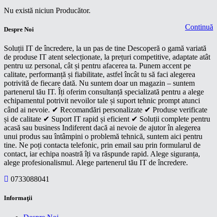
Nu există niciun Producător.
Continuă
Despre Noi
Soluții IT de încredere, la un pas de tine Descoperă o gamă variată
de produse IT atent selecționate, la prețuri competitive, adaptate atât
pentru uz personal, cât și pentru afacerea ta. Punem accent pe
calitate, performanță și fiabilitate, astfel încât tu să faci alegerea
potrivită de fiecare dată. Nu suntem doar un magazin – suntem
partenerul tău IT. Îți oferim consultanță specializată pentru a alege
echipamentul potrivit nevoilor tale și suport tehnic prompt atunci
când ai nevoie. ✔ Recomandări personalizate ✔ Produse verificate
și de calitate ✔ Suport IT rapid și eficient ✔ Soluții complete pentru
acasă sau business Indiferent dacă ai nevoie de ajutor în alegerea
unui produs sau întâmpini o problemă tehnică, suntem aici pentru
tine. Ne poți contacta telefonic, prin email sau prin formularul de
contact, iar echipa noastră îți va răspunde rapid. Alege siguranța,
alege profesionalismul. Alege partenerul tău IT de încredere.
0733088041
Informaţii