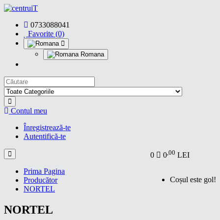
0733088041
Favorite (0)
Romana
Contul meu
Înregistrează-te
Autentifică-te
,00
0
0
LEI
Prima Pagina
Coșul este gol!
Producător
NORTEL
NORTEL