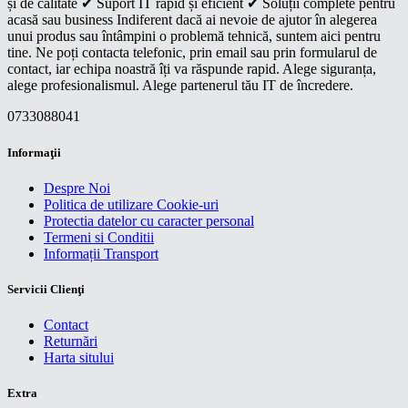
și de calitate ✔ Suport IT rapid și eficient ✔ Soluții complete pentru
acasă sau business Indiferent dacă ai nevoie de ajutor în alegerea
unui produs sau întâmpini o problemă tehnică, suntem aici pentru
tine. Ne poți contacta telefonic, prin email sau prin formularul de
contact, iar echipa noastră îți va răspunde rapid. Alege siguranța,
alege profesionalismul. Alege partenerul tău IT de încredere.
0733088041
Informaţii
Despre Noi
Politica de utilizare Cookie-uri
Protectia datelor cu caracter personal
Termeni si Conditii
Informații Transport
Servicii Clienţi
Contact
Returnări
Harta sitului
Extra