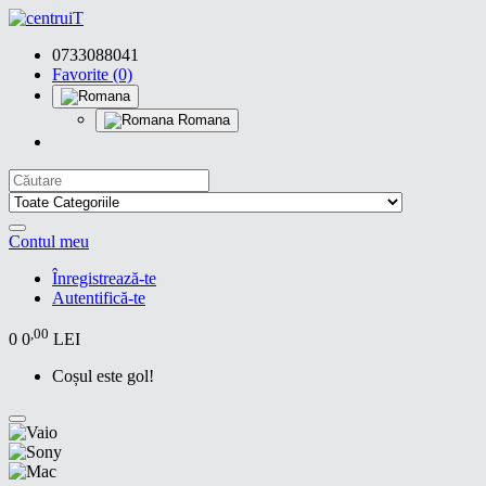
0733088041
Favorite (0)
Romana
Contul meu
Înregistrează-te
Autentifică-te
,00
0
0
LEI
Coșul este gol!